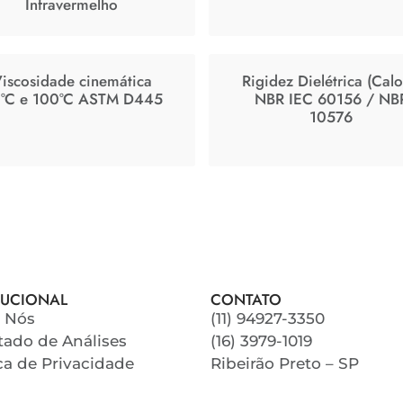
Infravermelho
iscosidade cinemática
Rigidez Dielétrica (Calo
°C e 100°C ASTM D445
NBR IEC 60156 / NB
10576
TUCIONAL
CONTATO
 Nós
(11) 94927-3350
tado de Análises
(16) 3979-1019
ica de Privacidade
Ribeirão Preto – SP