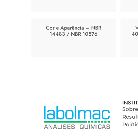
Cor e Aparência – NBR
V
14483 / NBR 10576
40
INSTI
Sobre
Resul
Polít