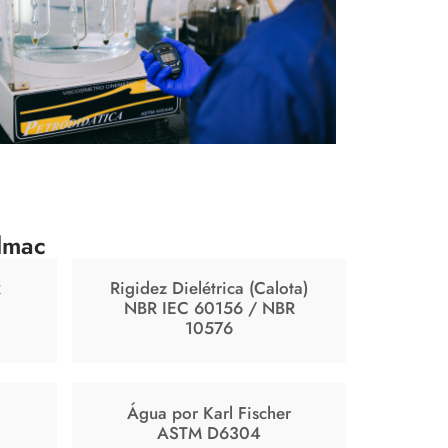
lmac
R
Rigidez Dielétrica (Calota)
NBR IEC 60156 / NBR
10576
Água por Karl Fischer
ASTM D6304