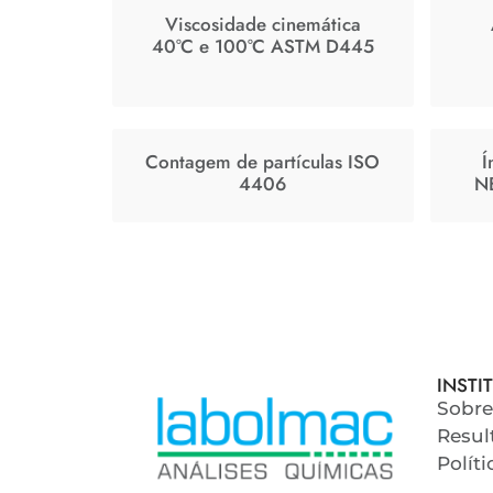
Viscosidade cinemática
40°C e 100°C ASTM D445
Contagem de partículas ISO
Í
4406
N
INSTI
Sobre
Resul
Polít