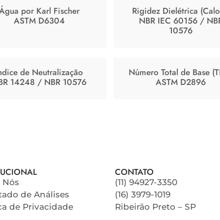
Água por Karl Fischer
Rigidez Dielétrica (Calo
ASTM D6304
NBR IEC 60156 / NB
10576
ndice de Neutralização
Número Total de Base (
BR 14248 / NBR 10576
ASTM D2896
TUCIONAL
CONTATO
 Nós
(11) 94927-3350
tado de Análises
(16) 3979-1019
ica de Privacidade
Ribeirão Preto – SP