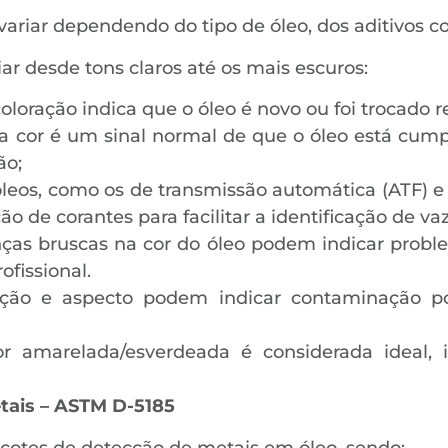
variar dependendo do tipo de óleo, dos aditivos c
iar desde tons claros até os mais escuros:
oloração indica que o óleo é novo ou foi trocado
a cor é um sinal normal de que o óleo está cump
ão;
óleos, como os de transmissão automática (ATF) e
ção de corantes para facilitar a identificação de 
ças bruscas na cor do óleo podem indicar probl
ofissional.
ração e aspecto podem indicar contaminação p
or amarelada/esverdeada é considerada ideal,
tais – ASTM D-5185
cotes de detecção de metais em óleo, sendo: