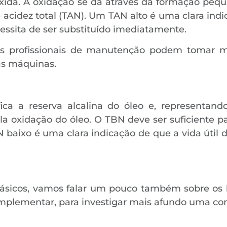
xida. A oxidação se dá através da formação peq
idez total (TAN). Um TAN alto é uma clara indica
cessita de ser substituído imediatamente.
s profissionais de manutenção podem tomar me
das máquinas.
ca a reserva alcalina do óleo e, representando
 oxidação do óleo. O TBN deve ser suficiente pa
N baixo é uma clara indicação de que a vida útil 
básicos, vamos falar um pouco também sobre os
lementar, para investigar mais afundo uma cond