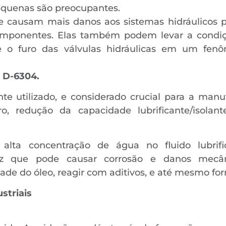
equenas são preocupantes.
e causam mais danos aos sistemas hidráulicos p
omponentes. Elas também podem levar a condiçõ
e o furo das válvulas hidráulicas em um fen
M D-6304.
te utilizado, e considerado crucial para a manu
ro, redução da capacidade lubrificante/isola
alta concentração de água no fluido lubrifi
z que pode causar corrosão e danos mecâni
dade do óleo, reagir com aditivos, e até mesmo fo
striais